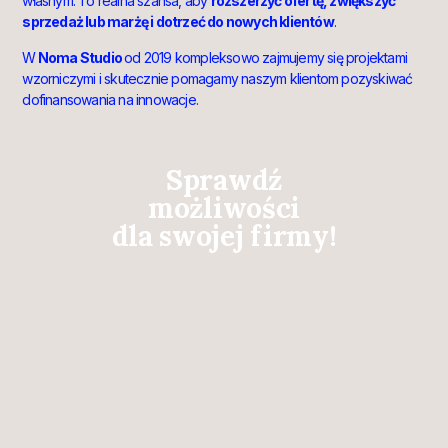
własnym. To realna szansa, aby
rozszerzyć ofertę, zwiększyć
sprzedaż lub marżę i dotrzeć do nowych klientów
.
W
Noma Studio
od 2019 kompleksowo zajmujemy się projektami
wzorniczymi i skutecznie pomagamy naszym klientom pozyskiwać
dofinansowania na innowacje.
Sprawdź
możliwości
dla swojej firmy!