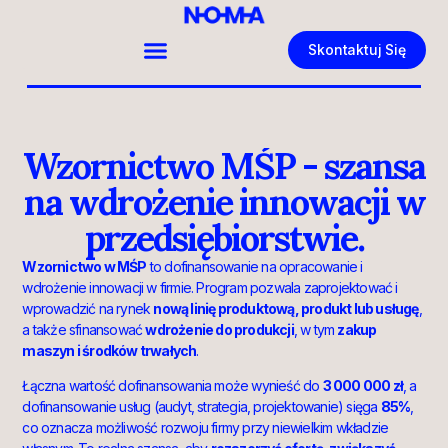
Skontaktuj Się
Wzornictwo MŚP - szansa
na wdrożenie innowacji w
przedsiębiorstwie.
Wzornictwo w MŚP
to dofinansowanie na opracowanie i
wdrożenie innowacji w firmie. Program pozwala zaprojektować i
wprowadzić na rynek
nową linię produktową, produkt lub usługę
,
a także sfinansować
wdrożenie do produkcji
, w tym
zakup
maszyn i środków trwałych
.
Łączna wartość dofinansowania może wynieść do
3 000 000 zł
, a
dofinansowanie usług (audyt, strategia, projektowanie) sięga
85%
,
co oznacza możliwość rozwoju firmy przy niewielkim wkładzie